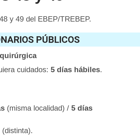
s 48 y 49 del EBEP/TREBEP.
ONARIOS PÚBLICOS
 quirúrgica
uiera cuidados:
5 días hábiles
.
as
(misma localidad) /
5 días
s
(distinta).