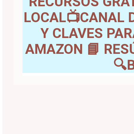
RECURSOS GRAT
LOCAL📺CANAL D
Y CLAVES PAR
AMAZON 📘 RES
🔍